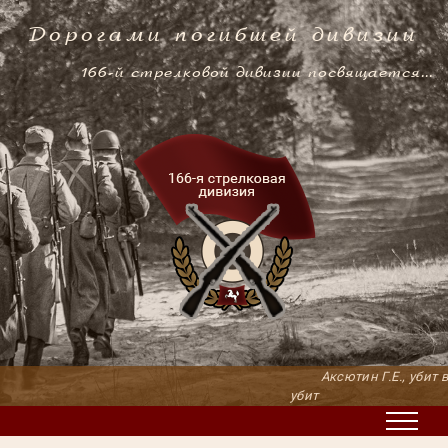
Дорогами погибшей дивизии
166-й стрелковой дивизии посвящается...
Аксютин Г.Е., убит в б
убит