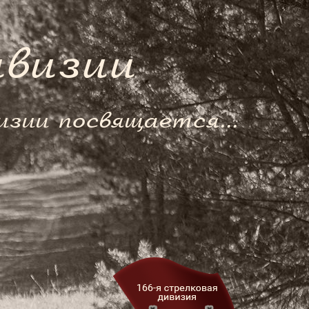
ивизии
изии посвящается...