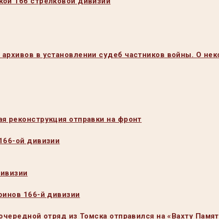
кой 166 стрелковой дивизии
 архивов в установлении судеб частников войны. О не
ая реконструкция отправки на фронт
 166-ой дивизии
дивизии
оинов 166-й дивизии
 очередной отряд из Томска отправился на «Вахту Памят