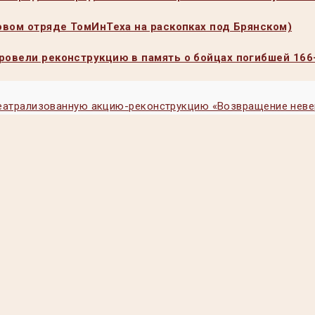
ковом отряде ТомИнТеха на раскопках под Брянском)
провели реконструкцию в память о бойцах погибшей 166
 театрализованную акцию-реконструкцию «Возвращение нев