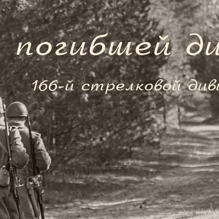
 погибшей д
166-й стрелковой див