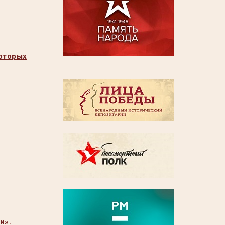
которых
и».