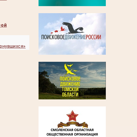
-ой
ернувшихся»