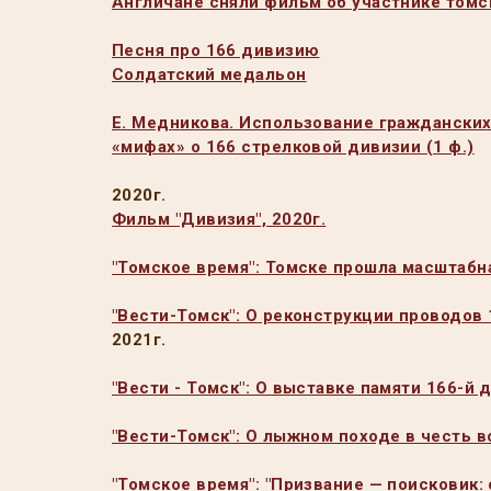
Англичане сняли фильм об участнике томс
Песня про 166 дивизию
Солдатский медальон
Е. Медникова. Использование гражданских
«мифах» о 166 стрелковой дивизии (1 ф.)
2020г.
Фильм "Дивизия", 2020г.
"Томское время": Томске прошла масштабн
"Вести-Томск": О реконструкции проводов
2021г.
"Вести - Томск": О выставке памяти 166-й 
"Вести-Томск": О лыжном походе в честь в
"Томское время": "Призвание — поисковик: