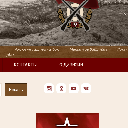
Г.Е., убит в бою Максимов В.М., убит Логачев и.Д.,убит в
КОНТАКТЫ
О ДИВИЗИИ