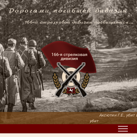
Дорогами погибшей дивизии
166-й стрелковой дивизии посвящается...
Аксютин Г.Е., убит в 
убит