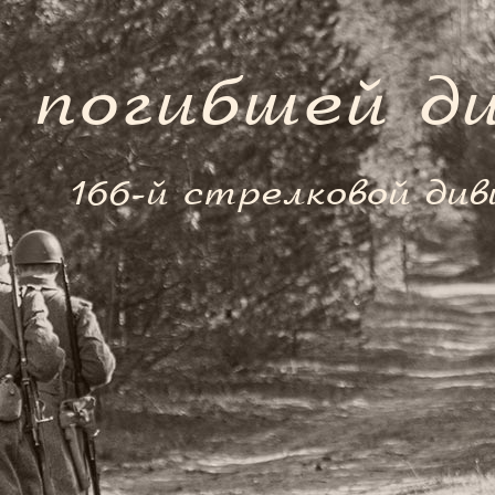
 погибшей д
166-й стрелковой див