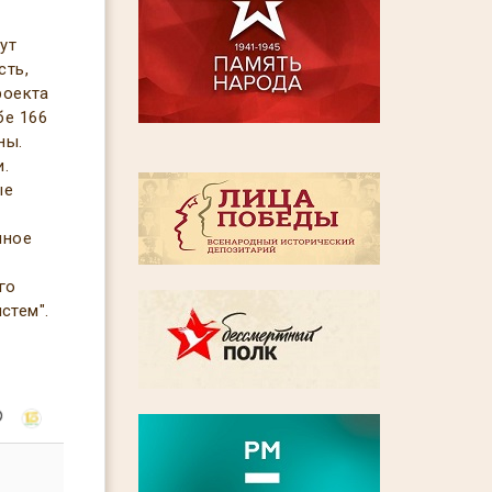
ут
сть,
роекта
бе 166
ны.
и.
ые
нное
го
стем".