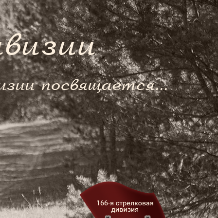
ивизии
изии посвящается...