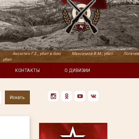
., убит в бою Максимов В.М., убит Логачев и.Д.,убит в бо
КОНТАКТЫ
О ДИВИЗИИ