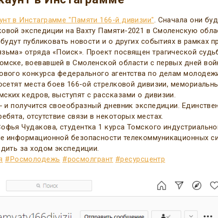
унт в Инстаграмме "Памяти 166-й дивизии"
. Сначала они буд
ковой экспедиции на Вахту Памяти-2021 в Смоленскую обла
 будут публиковать новости и о других событиях в рамках п
язьма» отряда «Поиск». Проект посвящен трагической судь
омске, воевавшей в Смоленской области с первых дней вой
тового конкурса федерального агентства по делам молодеж
посетят места боев 166-ой стрелковой дивизии, мемориальн
ских кедров, выступят с рассказами о дивизии.
 - и получится своеобразный дневник экспедиции. Единстве
ебята, отсутствие связи в некоторых местах.
Софья Чудакова, студентка 1 курса Томского индустриально
ие информационной безопасности телекоммуникационных си
едить за ходом экспедиции.
я
#Росмолодежь
#росмолгрант
#ресурсцентр